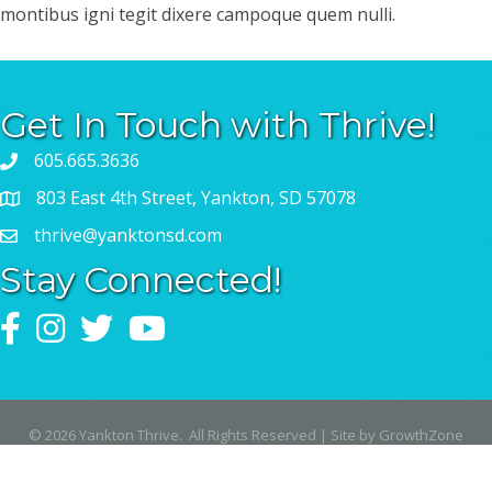
montibus igni tegit dixere campoque quem nulli.
Get In Touch with Thrive!
605.665.3636
803 East 4th Street, Yankton, SD 57078
thrive@yanktonsd.com
Stay Connected!
Facebook
Instagram
Twitter
YouTube
©
2026
Yankton Thrive.
All Rights Reserved | Site by
GrowthZone